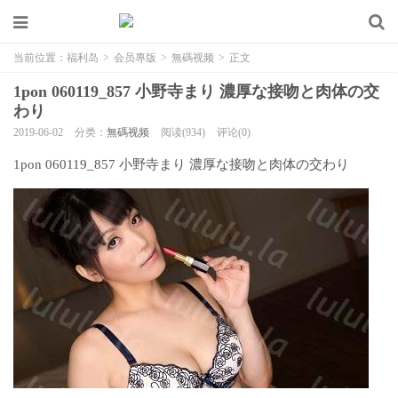
当前位置：
福利岛
>
会员專版
>
無碼视频
>
正文
1pon 060119_857 小野寺まり 濃厚な接吻と肉体の交
わり
2019-06-02
分类：
無碼视频
阅读(934)
评论(0)
1pon 060119_857 小野寺まり 濃厚な接吻と肉体の交わり