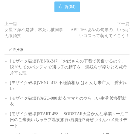
赞(
84
)
上一篇
下一篇
女星下海不是梦，林允儿被同事
ABP-166 あやみ旬果の、いっぱ
无限骚扰
いコスって萌えてイこう！
相关推荐
[モザイク破壊]VENX-347 「おばさんの下着で興奮するの？」
脱ぎたてのパンティで甥っ子の精子を一滴残らず搾りとる叔母
片平友理
[モザイク破壊]VENU-413 不謹慎相姦 はれんち未亡人 愛実れ
い
[モザイク破壊]VAGU-080 結衣ママとのやらしい生活 波多野結
衣
[モザイク破壊]START-458 ～SODSTAR天音かんな卒業～一泊二
日のご褒美いちゃラブ温泉旅行♪総発射7発ぜつりんハメ撮りデ
ート