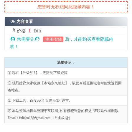
您暂时无权访问此隐藏内容！
内容查看
1
价格
D币
您需要先
后，才能购买查看隐藏内
注册/登陆
容！
温馨提示：
① 现在【升级VIP】，无限制下载资源
② 强烈建议大家收藏【本站永久地址】，以便今后更换域名时能快速找回
本站点。
③ 下载工具：百度云① |百度云② | 迅雷。
⑤ 本站资源均搜集整理于互联网, 如有侵犯到您的权益, 请联系作者删除。
Email：fulidao168#gmail.com （# 换成 @）