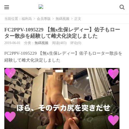
当前位置：
福利岛
>
会员專版
>
無碼视频
>
正文
FC2PPV-1095229 【無x生保レディー】佑子もロー
ター散歩を経験して雌犬化決定しました
2019-06-01
分类：
無碼视频
阅读(485)
评论(0)
FC2PPV-1095229 【無x生保レディー】佑子もローター散歩を
経験して雌犬化決定しました