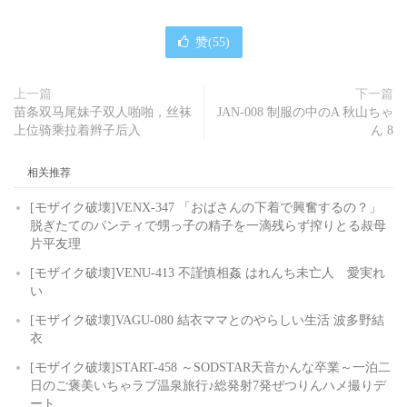
赞(
55
)
上一篇
下一篇
苗条双马尾妹子双人啪啪，丝袜
JAN-008 制服の中のA 秋山ちゃ
上位骑乘拉着辫子后入
ん 8
相关推荐
[モザイク破壊]VENX-347 「おばさんの下着で興奮するの？」
脱ぎたてのパンティで甥っ子の精子を一滴残らず搾りとる叔母
片平友理
[モザイク破壊]VENU-413 不謹慎相姦 はれんち未亡人 愛実れ
い
[モザイク破壊]VAGU-080 結衣ママとのやらしい生活 波多野結
衣
[モザイク破壊]START-458 ～SODSTAR天音かんな卒業～一泊二
日のご褒美いちゃラブ温泉旅行♪総発射7発ぜつりんハメ撮りデ
ート