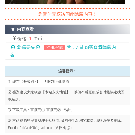
您暂时无权访问此隐藏内容！
内容查看
1
价格
D币
您需要先
后，才能购买查看隐藏内
注册/登陆
容！
温馨提示：
① 现在【升级VIP】，无限制下载资源
② 强烈建议大家收藏【本站永久地址】，以便今后更换域名时能快速找回
本站点。
③ 下载工具：百度云① |百度云② | 迅雷。
⑤ 本站资源均搜集整理于互联网, 如有侵犯到您的权益, 请联系作者删除。
Email：fulidao168#gmail.com （# 换成 @）