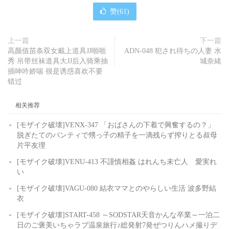
赞(
61
)
上一篇
下一篇
高颜值苗条双女戴上道具JJ啪啪
ADN-048 犯され待ちの人妻 水
秀 吊带丝袜道具大JJ后入骑乘抽
城奈緒
插呻吟娇喘 很是诱惑喜欢不要
错过
相关推荐
[モザイク破壊]VENX-347 「おばさんの下着で興奮するの？」
脱ぎたてのパンティで甥っ子の精子を一滴残らず搾りとる叔母
片平友理
[モザイク破壊]VENU-413 不謹慎相姦 はれんち未亡人 愛実れ
い
[モザイク破壊]VAGU-080 結衣ママとのやらしい生活 波多野結
衣
[モザイク破壊]START-458 ～SODSTAR天音かんな卒業～一泊二
日のご褒美いちゃラブ温泉旅行♪総発射7発ぜつりんハメ撮りデ