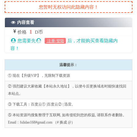
您暂时无权访问此隐藏内容！
内容查看
1
价格
D币
您需要先
后，才能购买查看隐藏内
注册/登陆
容！
温馨提示：
① 现在【升级VIP】，无限制下载资源
② 强烈建议大家收藏【本站永久地址】，以便今后更换域名时能快速找回
本站点。
③ 下载工具：百度云① |百度云② | 迅雷。
⑤ 本站资源均搜集整理于互联网, 如有侵犯到您的权益, 请联系作者删除。
Email：fulidao168#gmail.com （# 换成 @）