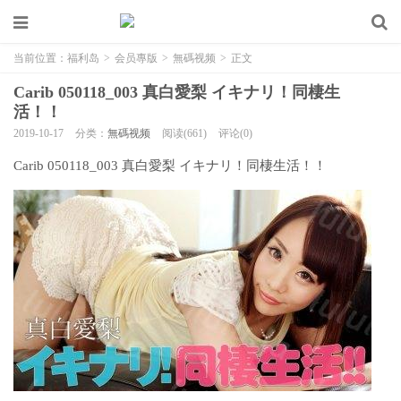
当前位置：
福利岛
>
会员專版
>
無碼视频
>
正文
Carib 050118_003 真白愛梨 イキナリ！同棲生
活！！
2019-10-17
分类：
無碼视频
阅读(661)
评论(0)
Carib 050118_003 真白愛梨 イキナリ！同棲生活！！