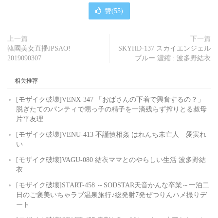
赞(
55
)
上一篇
下一篇
韓國美女直播JPSAO!
SKYHD-137 スカイエンジェル
2019090307
ブルー 濃縮 : 波多野結衣
相关推荐
[モザイク破壊]VENX-347 「おばさんの下着で興奮するの？」
脱ぎたてのパンティで甥っ子の精子を一滴残らず搾りとる叔母
片平友理
[モザイク破壊]VENU-413 不謹慎相姦 はれんち未亡人 愛実れ
い
[モザイク破壊]VAGU-080 結衣ママとのやらしい生活 波多野結
衣
[モザイク破壊]START-458 ～SODSTAR天音かんな卒業～一泊二
日のご褒美いちゃラブ温泉旅行♪総発射7発ぜつりんハメ撮りデ
ート