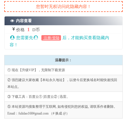
您暂时无权访问此隐藏内容！
内容查看
1
价格
D币
您需要先
后，才能购买查看隐藏内
注册/登陆
容！
温馨提示：
① 现在【升级VIP】，无限制下载资源
② 强烈建议大家收藏【本站永久地址】，以便今后更换域名时能快速找回
本站点。
③ 下载工具：百度云① |百度云② | 迅雷。
⑤ 本站资源均搜集整理于互联网, 如有侵犯到您的权益, 请联系作者删除。
Email：fulidao168#gmail.com （# 换成 @）