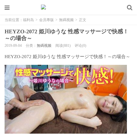
当前位置：
福利岛
>
会员專版
>
無碼视频
>
正文
HEYZO-2072 姫川ゆうな 性感マッサージで快感！
～の場合～
2019-09-04
分类：
無碼视频
阅读(881)
评论(0)
HEYZO-2072 姫川ゆうな 性感マッサージで快感！～の場合～