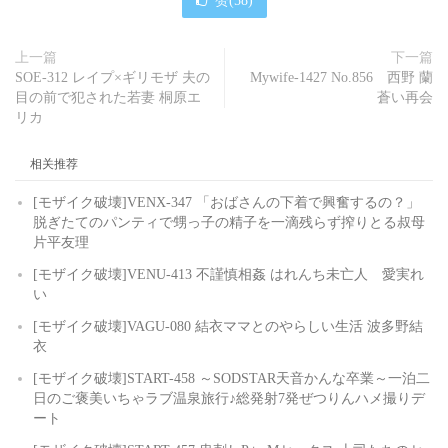
赞(
58
)
上一篇
下一篇
SOE-312 レイプ×ギリモザ 夫の
Mywife-1427 No.856 西野 蘭
目の前で犯された若妻 桐原エ
蒼い再会
リカ
相关推荐
[モザイク破壊]VENX-347 「おばさんの下着で興奮するの？」
脱ぎたてのパンティで甥っ子の精子を一滴残らず搾りとる叔母
片平友理
[モザイク破壊]VENU-413 不謹慎相姦 はれんち未亡人 愛実れ
い
[モザイク破壊]VAGU-080 結衣ママとのやらしい生活 波多野結
衣
[モザイク破壊]START-458 ～SODSTAR天音かんな卒業～一泊二
日のご褒美いちゃラブ温泉旅行♪総発射7発ぜつりんハメ撮りデ
ート