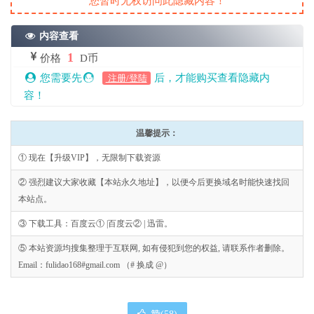
您暂时无权访问此隐藏内容！
内容查看
1
价格
D币
您需要先
后，才能购买查看隐藏内
注册/登陆
容！
温馨提示：
① 现在【升级VIP】，无限制下载资源
② 强烈建议大家收藏【本站永久地址】，以便今后更换域名时能快速找回
本站点。
③ 下载工具：百度云① |百度云② | 迅雷。
⑤ 本站资源均搜集整理于互联网, 如有侵犯到您的权益, 请联系作者删除。
Email：fulidao168#gmail.com （# 换成 @）