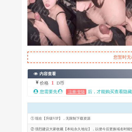
您暂时无
内容查看
1
价格
D币
您需要先
后，才能购买查看隐藏
注册/登陆
① 现在【升级VIP】，无限制下载资源
② 强烈建议大家收藏【本站永久地址】，以便今后更换域名时能