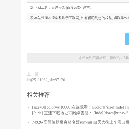
③ 下载工具：百度云① |百度云② | 迅雷。
⑤ 本站资源均搜集整理于互联网, 如有侵犯到您的权益, 请联系作者删除。Emai
未经允许不得转载：
福利岛
»
7
上一篇
kbj25111032_sky97120
相关推荐
[size=3][color=#ff0000]在線观看：[/color][/size][hide] [m3
[/hide] 直連下載地址可離線雲盤： [hide][down]https://
74926-高颜值劲爆身材名媛sunwall 白天大街上车震