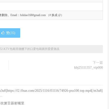
l：fulidao168#gmail.com （# 换成 @）
赞(
35
)
4852-KTV包厢里微醺下的口爱包厢厕所爱爱激战
下一篇
kbj25111357_vip000
u8]https://f2.ffnas.com/2025/1116/fl1116/74926-pxs100.top.mp4[/m3u8]
f…
口爆吹箫舌舔射嘴里