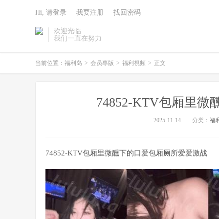
Hi, 请登录
我要注册
找回密码
欢迎光临
我们一直在努力
当前位置：
福利岛
>
会员專版
>
福利視頻
>
正文
74852-KTV包厢
2025-11-14
分类：
福
74852-KTV包厢里微醺下的口爱包厢厕所爱爱激战