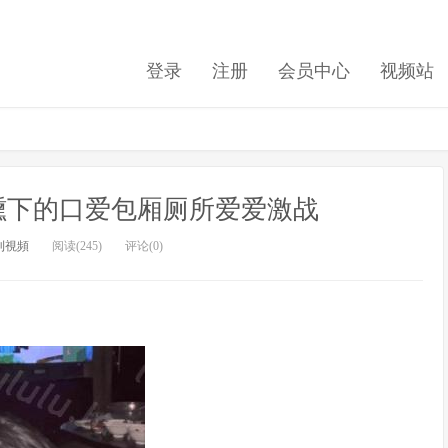
登录
注册
会员中心
视频站
里微醺下的口爱包厢厕所爱爱激战
利視頻
阅读(245)
评论(0)