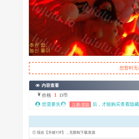
您暂时无
内容查看
1
价格
D币
您需要先
后，才能购买查看隐藏
注册/登陆
① 现在【升级VIP】，无限制下载资源