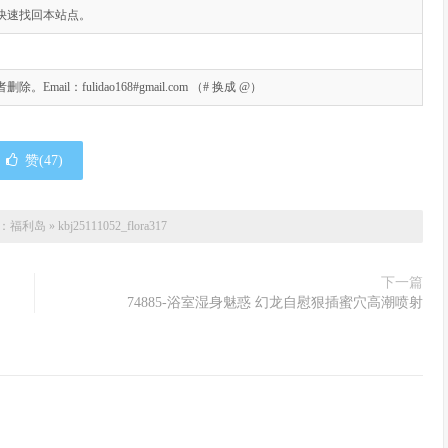
快速找回本站点。
l：fulidao168#gmail.com （# 换成 @）
赞(
47
)
：
福利岛
»
kbj25111052_flora317
下一篇
74885-浴室湿身魅惑 幻龙自慰狠插蜜穴高潮喷射