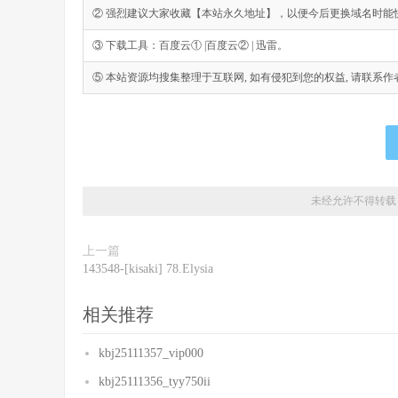
② 强烈建议大家收藏【本站永久地址】，以便今后更换域名时能
③ 下载工具：百度云① |百度云② | 迅雷。
⑤ 本站资源均搜集整理于互联网, 如有侵犯到您的权益, 请联系作者删除。Emai
未经允许不得转载
上一篇
143548-[kisaki] 78.Elysia
相关推荐
kbj25111357_vip000
kbj25111356_tyy750ii