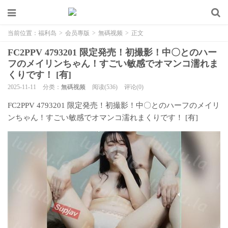
当前位置：
福利岛
>
会员專版
>
無碼视频
>
正文
FC2PPV 4793201 限定発売！初撮影！中〇とのハー
フのメイリンちゃん！すごい敏感でオマンコ濡れま
くりです！ [有]
2025-11-11
分类：
無碼视频
阅读(536)
评论(0)
FC2PPV 4793201 限定発売！初撮影！中〇とのハーフのメイリ
ンちゃん！すごい敏感でオマンコ濡れまくりです！ [有]