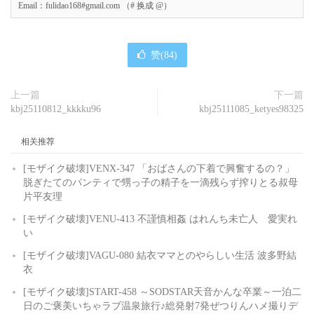
Email：fulidao168#gmail.com （# 换成 @）
赞(
84
)
上一篇
下一篇
kbj25110812_kkkku96
kbj25111085_ketyes98325
相关推荐
[モザイク破壊]VENX-347 「おばさんの下着で興奮するの？」
脱ぎたてのパンティで甥っ子の精子を一滴残らず搾りとる叔母
片平友理
[モザイク破壊]VENU-413 不謹慎相姦 はれんち未亡人 愛実れ
い
[モザイク破壊]VAGU-080 結衣ママとのやらしい生活 波多野結
衣
[モザイク破壊]START-458 ～SODSTAR天音かんな卒業～一泊二
日のご褒美いちゃラブ温泉旅行♪総発射7発ぜつりんハメ撮りデ