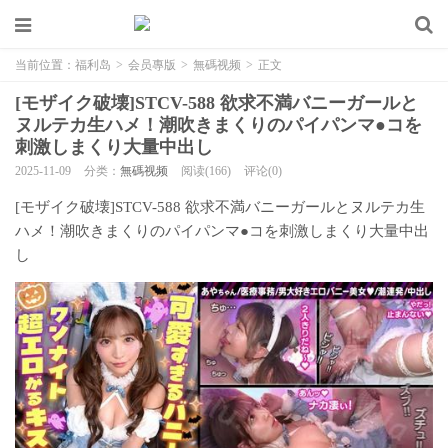
当前位置：
福利岛
>
会员專版
>
無碼视频
>
正文
[モザイク破壊]STCV-588 欲求不満バニーガールと
ヌルテカ生ハメ！潮吹きまくりのパイパンマ●コを
刺激しまくり大量中出し
2025-11-09
分类：
無碼视频
阅读(166)
评论(0)
[モザイク破壊]STCV-588 欲求不満バニーガールとヌルテカ生
ハメ！潮吹きまくりのパイパンマ●コを刺激しまくり大量中出
し