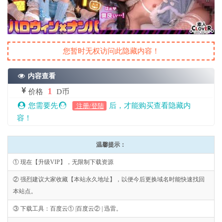
您暂时无权访问此隐藏内容！
内容查看
1
价格
D币
您需要先
后，才能购买查看隐藏内
注册/登陆
容！
温馨提示：
① 现在【升级VIP】，无限制下载资源
② 强烈建议大家收藏【本站永久地址】，以便今后更换域名时能快速找回
本站点。
③ 下载工具：百度云① |百度云② | 迅雷。