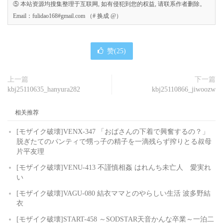
⑤ 本站资源均搜集整理于互联网, 如有侵犯到您的权益, 请联系作者删除。
Email：fulidao168#gmail.com （# 换成 @）
赞(
25
)
上一篇
下一篇
kbj25110635_hanyura282
kbj25110866_jiwoozw
相关推荐
[モザイク破壊]VENX-347 「おばさんの下着で興奮するの？」
脱ぎたてのパンティで甥っ子の精子を一滴残らず搾りとる叔母
片平友理
[モザイク破壊]VENU-413 不謹慎相姦 はれんち未亡人 愛実れ
い
[モザイク破壊]VAGU-080 結衣ママとのやらしい生活 波多野結
衣
[モザイク破壊]START-458 ～SODSTAR天音かんな卒業～一泊二