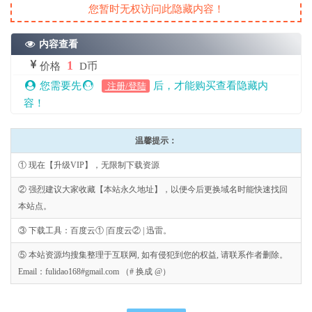
您暂时无权访问此隐藏内容！
内容查看
1
价格
D币
您需要先
后，才能购买查看隐藏内
注册/登陆
容！
温馨提示：
① 现在【升级VIP】，无限制下载资源
② 强烈建议大家收藏【本站永久地址】，以便今后更换域名时能快速找回
本站点。
③ 下载工具：百度云① |百度云② | 迅雷。
⑤ 本站资源均搜集整理于互联网, 如有侵犯到您的权益, 请联系作者删除。
Email：fulidao168#gmail.com （# 换成 @）