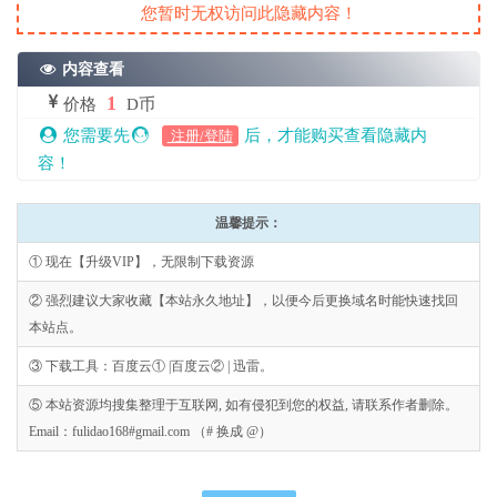
您暂时无权访问此隐藏内容！
内容查看
1
价格
D币
您需要先
后，才能购买查看隐藏内
注册/登陆
容！
温馨提示：
① 现在【升级VIP】，无限制下载资源
② 强烈建议大家收藏【本站永久地址】，以便今后更换域名时能快速找回
本站点。
③ 下载工具：百度云① |百度云② | 迅雷。
⑤ 本站资源均搜集整理于互联网, 如有侵犯到您的权益, 请联系作者删除。
Email：fulidao168#gmail.com （# 换成 @）