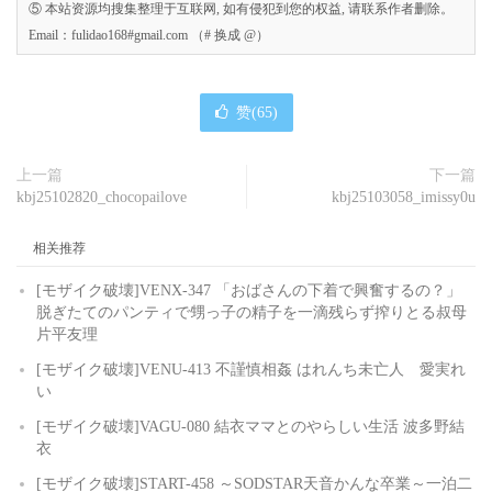
⑤ 本站资源均搜集整理于互联网, 如有侵犯到您的权益, 请联系作者删除。
Email：fulidao168#gmail.com （# 换成 @）
赞(
65
)
上一篇
下一篇
kbj25102820_chocopailove
kbj25103058_imissy0u
相关推荐
[モザイク破壊]VENX-347 「おばさんの下着で興奮するの？」
脱ぎたてのパンティで甥っ子の精子を一滴残らず搾りとる叔母
片平友理
[モザイク破壊]VENU-413 不謹慎相姦 はれんち未亡人 愛実れ
い
[モザイク破壊]VAGU-080 結衣ママとのやらしい生活 波多野結
衣
[モザイク破壊]START-458 ～SODSTAR天音かんな卒業～一泊二