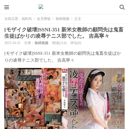
当前位置：
福利岛
>
会员專版
>
無碼视频
>
正文
[モザイク破壊]SSNI-351 新米女教師の顧問先は鬼畜
生徒ばかりの凌辱テニス部でした。 吉高寧々
2025-10-31
分类：
無碼视频
阅读(214)
评论(0)
[モザイク破壊]SSNI-351 新米女教師の顧問先は鬼畜生徒ばか
りの凌辱テニス部でした。 吉高寧々