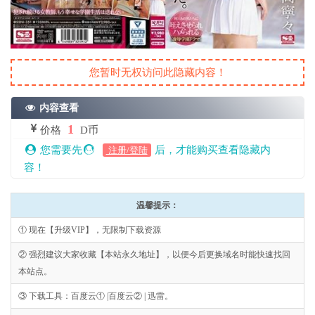
您暂时无权访问此隐藏内容！
内容查看
1
价格
D币
您需要先
后，才能购买查看隐藏内
注册/登陆
容！
温馨提示：
① 现在【升级VIP】，无限制下载资源
② 强烈建议大家收藏【本站永久地址】，以便今后更换域名时能快速找回
本站点。
③ 下载工具：百度云① |百度云② | 迅雷。