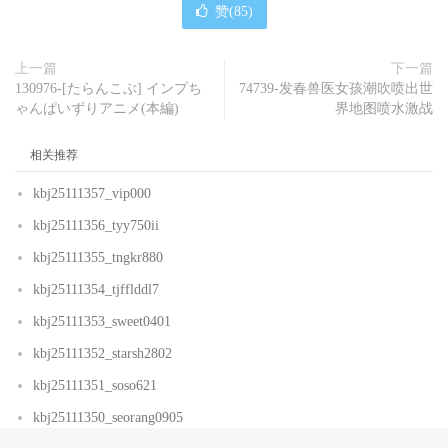
赞(
85
)
上一篇
下一篇
130976-[たらんこぶ] インプち
74739-发春兽医女孩潮吹喷出世
ゃんぱいずりアニメ(本編)
界地图喷水激战
相关推荐
kbj25111357_vip000
kbj25111356_tyy750ii
kbj25111355_tngkr880
kbj25111354_tjfflddl7
kbj25111353_sweet0401
kbj25111352_starsh2802
kbj25111351_soso621
kbj25111350_seorang0905