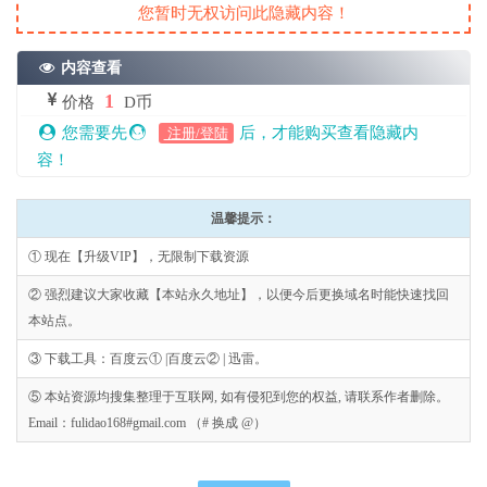
您暂时无权访问此隐藏内容！
内容查看
1
价格
D币
您需要先
后，才能购买查看隐藏内
注册/登陆
容！
温馨提示：
① 现在【升级VIP】，无限制下载资源
② 强烈建议大家收藏【本站永久地址】，以便今后更换域名时能快速找回
本站点。
③ 下载工具：百度云① |百度云② | 迅雷。
⑤ 本站资源均搜集整理于互联网, 如有侵犯到您的权益, 请联系作者删除。
Email：fulidao168#gmail.com （# 换成 @）