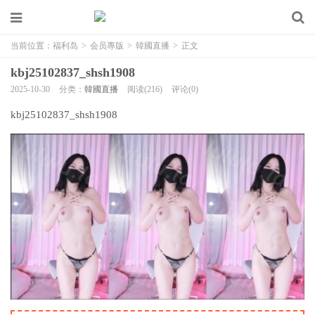
当前位置：
福利岛
>
会员專版
>
韓國直播
>
正文
kbj25102837_shsh1908
2025-10-30
分类：
韓國直播
阅读(216)
评论(0)
kbj25102837_shsh1908