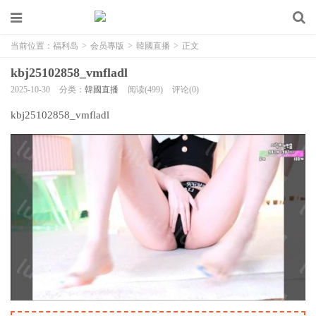
当前位置：
福利岛
>
会员專版
>
韓國直播
>
正文
kbj25102858_vmfladl
2025-10-30
分类：
韓國直播
阅读(499)
评论(0)
kbj25102858_vmfladl