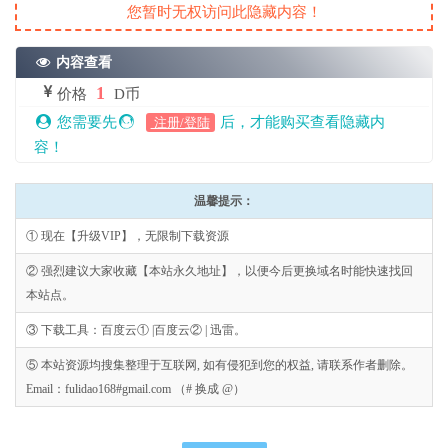
您暂时无权访问此隐藏内容！
内容查看
1
价格
D币
您需要先
后，才能购买查看隐藏内
注册/登陆
容！
温馨提示：
① 现在【升级VIP】，无限制下载资源
② 强烈建议大家收藏【本站永久地址】，以便今后更换域名时能快速找回
本站点。
③ 下载工具：百度云① |百度云② | 迅雷。
⑤ 本站资源均搜集整理于互联网, 如有侵犯到您的权益, 请联系作者删除。
Email：fulidao168#gmail.com （# 换成 @）