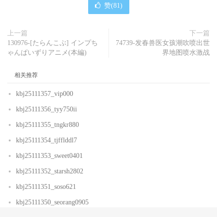
赞(
81
)
上一篇
下一篇
130976-[たらんこぶ] インプち
74739-发春兽医女孩潮吹喷出世
ゃんぱいずりアニメ(本編)
界地图喷水激战
相关推荐
kbj25111357_vip000
kbj25111356_tyy750ii
kbj25111355_tngkr880
kbj25111354_tjfflddl7
kbj25111353_sweet0401
kbj25111352_starsh2802
kbj25111351_soso621
kbj25111350_seorang0905