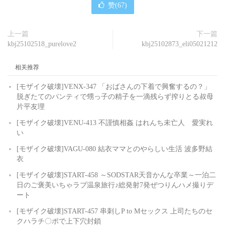
赞(
67
)
上一篇
下一篇
kbj25102518_purelove2
kbj25102873_eli05021212
相关推荐
[モザイク破壊]VENX-347 「おばさんの下着で興奮するの？」
脱ぎたてのパンティで甥っ子の精子を一滴残らず搾りとる叔母
片平友理
[モザイク破壊]VENU-413 不謹慎相姦 はれんち未亡人 愛実れ
い
[モザイク破壊]VAGU-080 結衣ママとのやらしい生活 波多野結
衣
[モザイク破壊]START-458 ～SODSTAR天音かんな卒業～一泊二
日のご褒美いちゃラブ温泉旅行♪総発射7発ぜつりんハメ撮りデ
ート
[モザイク破壊]START-457 串刺しP to Mセックス 上司たちのセ
クハラチ〇ポで上下穴封鎖