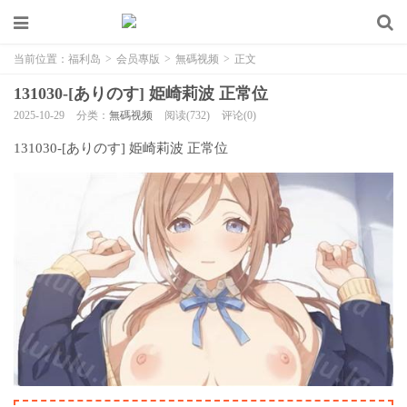
当前位置：
福利岛
>
会员專版
>
無碼视频
>
正文
131030-[ありのす] 姫崎莉波 正常位
2025-10-29
分类：
無碼视频
阅读(732)
评论(0)
131030-[ありのす] 姫崎莉波 正常位