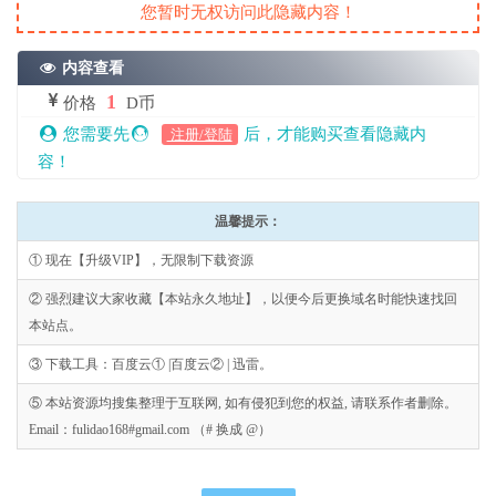
您暂时无权访问此隐藏内容！
内容查看
1
价格
D币
您需要先
后，才能购买查看隐藏内
注册/登陆
容！
温馨提示：
① 现在【升级VIP】，无限制下载资源
② 强烈建议大家收藏【本站永久地址】，以便今后更换域名时能快速找回
本站点。
③ 下载工具：百度云① |百度云② | 迅雷。
⑤ 本站资源均搜集整理于互联网, 如有侵犯到您的权益, 请联系作者删除。
Email：fulidao168#gmail.com （# 换成 @）