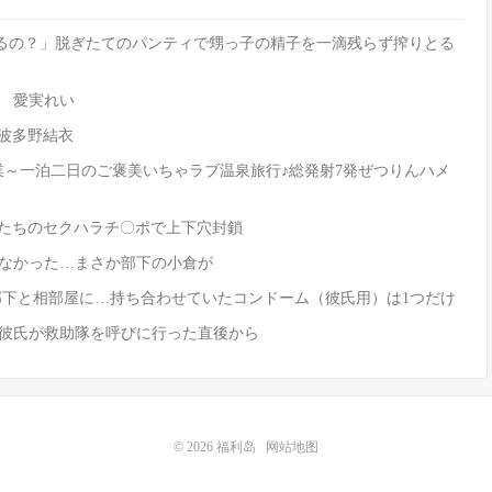
興奮するの？」脱ぎたてのパンティで甥っ子の精子を一滴残らず搾りとる
人 愛実れい
 波多野結衣
かんな卒業～一泊二日のご褒美いちゃラブ温泉旅行♪総発射7発ぜつりんハメ
ス 上司たちのセクハラチ〇ポで上下穴封鎖
が効かなかった…まさか部下の小倉が
で童貞部下と相部屋に…持ち合わせていたコンドーム（彼氏用）は1つだけ
R！？彼氏が救助隊を呼びに行った直後から
© 2026
福利岛
网站地图