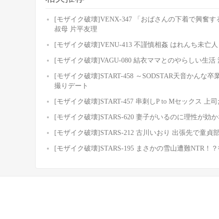
[モザイク破壊]VENX-347 「おばさんの下着で
叔母 片平友理
[モザイク破壊]VENU-413 不謹慎相姦 はれんち未亡
[モザイク破壊]VAGU-080 結衣ママとのやらしい生活
[モザイク破壊]START-458 ～SODSTAR天音
撮りデート
[モザイク破壊]START-457 串刺しP to Mセック
[モザイク破壊]STARS-620 妻子がいるのに理性
[モザイク破壊]STARS-212 古川いおり 出張先
[モザイク破壊]STARS-195 まさかの雪山遭難NT