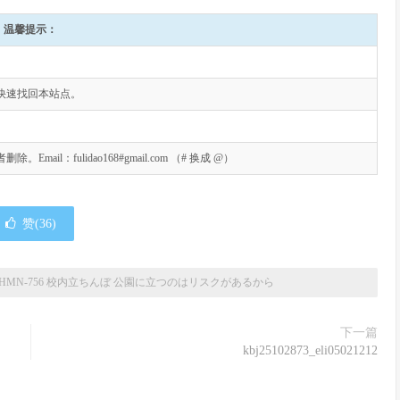
温馨提示：
快速找回本站点。
l：fulidao168#gmail.com （# 换成 @）
赞(
36
)
HMN-756 校内立ちんぼ 公園に立つのはリスクがあるから
下一篇
kbj25102873_eli05021212