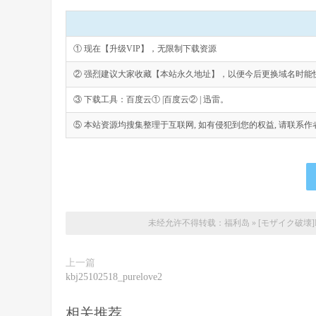
① 现在【升级VIP】，无限制下载资源
② 强烈建议大家收藏【本站永久地址】，以便今后更换域名时能
③ 下载工具：百度云① |百度云② | 迅雷。
⑤ 本站资源均搜集整理于互联网, 如有侵犯到您的权益, 请联系作者删除。Emai
未经允许不得转载：
福利岛
»
[モザイク破壊]
上一篇
kbj25102518_purelove2
相关推荐