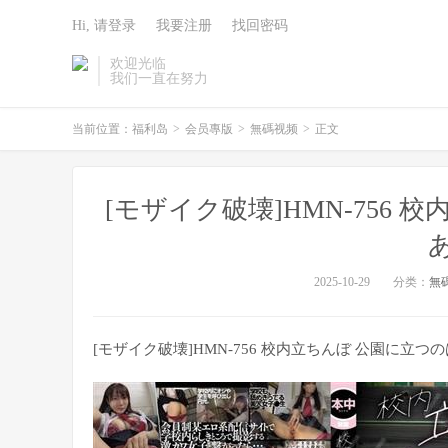
Hi, 请登录
我要注册
找回密码
欢迎光临
我们一直在努力
当前位置：
福利岛
>
会员專版
>
無碼视频
>
正文
[モザイク破壊]HMN-756
2025-10-29
分类：
無
[モザイク破壊]HMN-756 校内立ちんぼ 公園に立