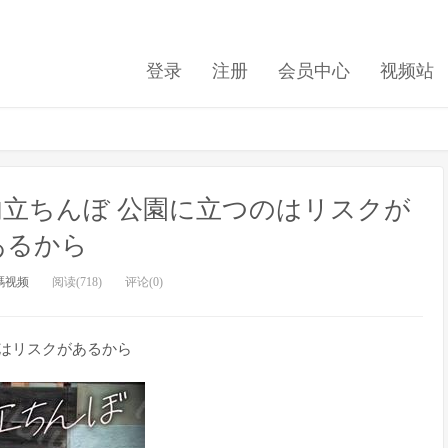
登录
注册
会员中心
视频站
 校内立ちんぼ 公園に立つのはリスクが
あるから
碼视频
阅读(718)
评论(0)
つのはリスクがあるから