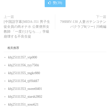
赞(
39
)
上一篇
下一篇
[中国語字幕]MIDA-351 男子生
798BRV-130 人妻ガチンコナン
徒全員の肉オナホ 公衆便所女
パクラブⅡ(ツー) 川崎編
教師 「一度だけなら…」学級
崩壊する不良生徒
相关推荐
kbj25111357_vip000
kbj25111356_tyy750ii
kbj25111355_tngkr880
kbj25111354_tjfflddl7
kbj25111353_sweet0401
kbj25111352_starsh2802
kbj25111351_soso621