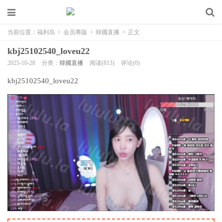
当前位置：
福利岛
>
会员專版
>
韓國直播
>
正文
kbj25102540_loveu22
2025-10-28
分类：
韓國直播
阅读(813)
评论(0)
kbj25102540_loveu22