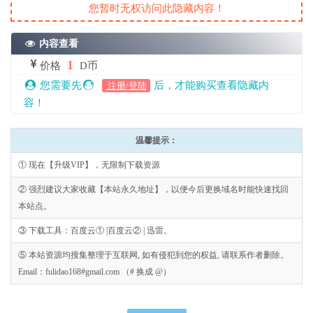
您暂时无权访问此隐藏内容！
内容查看
1
价格
D币
您需要先
后，才能购买查看隐藏内
注册/登陆
容！
温馨提示：
① 现在【升级VIP】，无限制下载资源
② 强烈建议大家收藏【本站永久地址】，以便今后更换域名时能快速找回
本站点。
③ 下载工具：百度云① |百度云② | 迅雷。
⑤ 本站资源均搜集整理于互联网, 如有侵犯到您的权益, 请联系作者删除。
Email：fulidao168#gmail.com （# 换成 @）