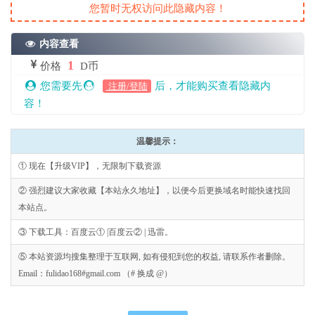
您暂时无权访问此隐藏内容！
内容查看
1
价格
D币
您需要先
后，才能购买查看隐藏内
注册/登陆
容！
温馨提示：
① 现在【升级VIP】，无限制下载资源
② 强烈建议大家收藏【本站永久地址】，以便今后更换域名时能快速找回
本站点。
③ 下载工具：百度云① |百度云② | 迅雷。
⑤ 本站资源均搜集整理于互联网, 如有侵犯到您的权益, 请联系作者删除。
Email：fulidao168#gmail.com （# 换成 @）