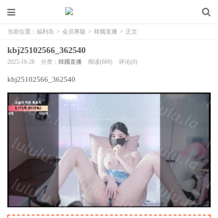
当前位置：
福利岛
>
会员專版
>
韓國直播
>
正文
kbj25102566_362540
2025-10-28
分类：
韓國直播
阅读(669)
评论(0)
kbj25102566_362540