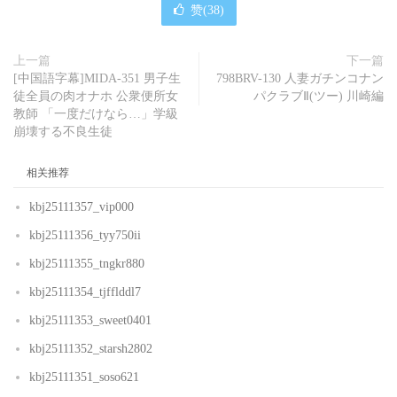
赞(
38
)
上一篇
下一篇
[中国語字幕]MIDA-351 男子生
798BRV-130 人妻ガチンコナン
徒全員の肉オナホ 公衆便所女
パクラブⅡ(ツー) 川崎編
教師 「一度だけなら…」学級
崩壊する不良生徒
相关推荐
kbj25111357_vip000
kbj25111356_tyy750ii
kbj25111355_tngkr880
kbj25111354_tjfflddl7
kbj25111353_sweet0401
kbj25111352_starsh2802
kbj25111351_soso621