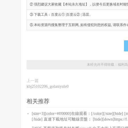
② 强烈建议大家收藏【本站永久地址】，以便今后更换域名时能
③ 下载工具：百度云① |百度云② | 迅雷。
⑤ 本站资源均搜集整理于互联网, 如有侵犯到您的权益, 请联系作者删除。Emai
未经允许不得转载：
福利岛
上一篇
kbj25102206_golaniyule0
相关推荐
[size=3][color=#ff0000]在線观看：[/color][/size][hide] [m3
[/hide] 直連下載地址可離線雲盤： [hide][down]https://