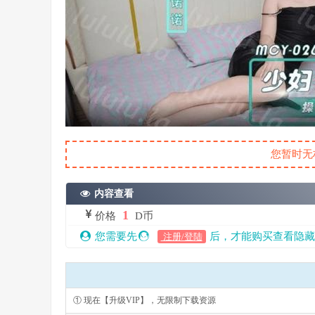
您暂时无
内容查看
1
价格
D币
您需要先
后，才能购买查看隐藏
注册/登陆
① 现在【升级VIP】，无限制下载资源