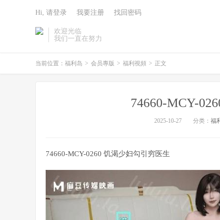
Hi, 请登录
我要注册
找回密码
欢迎光临
我们一直在努力
当前位置：
福利岛
>
会员專版
>
福利視頻
>
正文
74660-MCY-
2025-10-27
分类：
福
74660-MCY-0260 饥渴少妇勾引穷医生