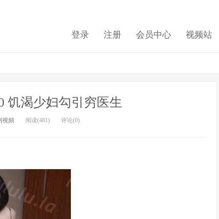
登录
注册
会员中心
视频站
0260 饥渴少妇勾引穷医生
利視頻
阅读(481)
评论(0)