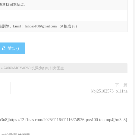
快速找回本站点。
l：fulidao168#gmail.com （# 换成 @）
赞(
57
)
»
74660-MCY-0260 饥渴少妇勾引穷医生
下一篇
kbj25102573_o111na
u8]https://f2.ffnas.com/2025/1116/fl1116/74926-pxs100.top.mp4[/m3u8]
f…