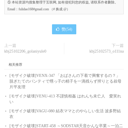
⑤ 本站资源均搜集整理于互联网, 如有侵犯到您的权益, 请联系作者删除。
Email：fulidao168#gmail.com （# 换成 @）
赞(
54
)
上一篇
下一篇
kbj25102206_golaniyule0
kbj25102573_o111na
相关推荐
[モザイク破壊]VENX-347 「おばさんの下着で興奮するの？」
脱ぎたてのパンティで甥っ子の精子を一滴残らず搾りとる叔母
片平友理
[モザイク破壊]VENU-413 不謹慎相姦 はれんち未亡人 愛実れ
い
[モザイク破壊]VAGU-080 結衣ママとのやらしい生活 波多野結
衣
[モザイク破壊]START-458 ～SODSTAR天音かんな卒業～一泊二