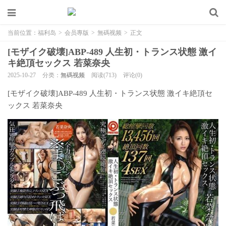
当前位置：
福利岛
>
会员專版
>
無碼视频
>
正文
[モザイク破壊]ABP-489 人生初・トランス状態 激イ
キ絶頂セックス 若菜奈央
2025-10-27
分类：
無碼视频
阅读(713)
评论(0)
[モザイク破壊]ABP-489 人生初・トランス状態 激イキ絶頂セ
ックス 若菜奈央