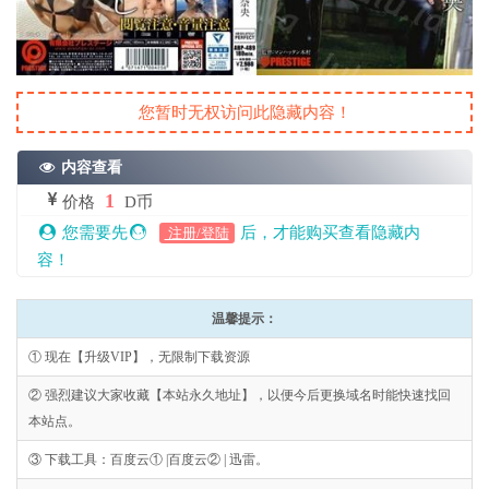
您暂时无权访问此隐藏内容！
内容查看
1
价格
D币
您需要先
后，才能购买查看隐藏内
注册/登陆
容！
温馨提示：
① 现在【升级VIP】，无限制下载资源
② 强烈建议大家收藏【本站永久地址】，以便今后更换域名时能快速找回
本站点。
③ 下载工具：百度云① |百度云② | 迅雷。