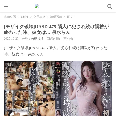
当前位置：
福利岛
>
会员專版
>
無碼视频
>
正文
[モザイク破壊]DASD-475 隣人に犯され続け調教が
終わった時、彼女は… 泉水らん
2025-10-27
分类：
無碼视频
阅读(430)
评论(0)
[モザイク破壊]DASD-475 隣人に犯され続け調教が終わった
時、彼女は… 泉水らん