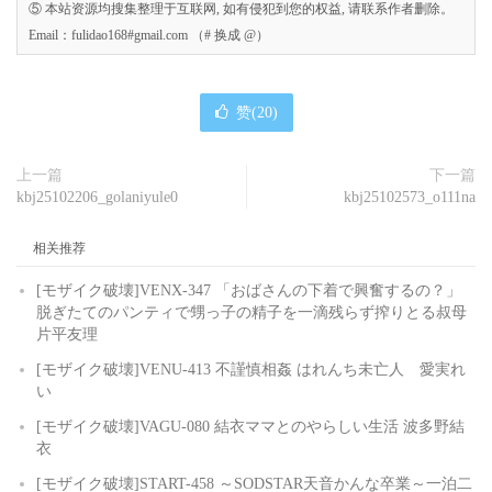
⑤ 本站资源均搜集整理于互联网, 如有侵犯到您的权益, 请联系作者删除。
Email：fulidao168#gmail.com （# 换成 @）
赞(
20
)
上一篇
下一篇
kbj25102206_golaniyule0
kbj25102573_o111na
相关推荐
[モザイク破壊]VENX-347 「おばさんの下着で興奮するの？」
脱ぎたてのパンティで甥っ子の精子を一滴残らず搾りとる叔母
片平友理
[モザイク破壊]VENU-413 不謹慎相姦 はれんち未亡人 愛実れ
い
[モザイク破壊]VAGU-080 結衣ママとのやらしい生活 波多野結
衣
[モザイク破壊]START-458 ～SODSTAR天音かんな卒業～一泊二