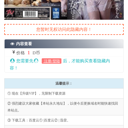
您暂时无权访问此隐藏内容！
内容查看
1
价格
D币
您需要先
后，才能购买查看隐藏内
注册/登陆
容！
温馨提示：
① 现在【升级VIP】，无限制下载资源
② 强烈建议大家收藏【本站永久地址】，以便今后更换域名时能快速找回
本站点。
③ 下载工具：百度云① |百度云② | 迅雷。