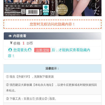
您暂时无权访问此隐藏内容！
内容查看
1
价格
D币
您需要先
后，才能购买查看隐藏内
注册/登陆
容！
温馨提示：
① 现在【升级VIP】，无限制下载资源
② 强烈建议大家收藏【本站永久地址】，以便今后更换域名时能快速找回
本站点。
③ 下载工具：百度云① |百度云② | 迅雷。