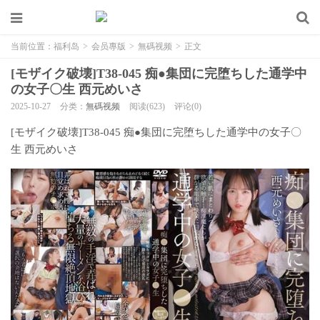
当前位置：
福利岛
>
会员專版
>
無碼视频
>
正文
[モザイク破壊]T38-045 痴●集団に完堕ちした通学中
の女子〇生 西元めいさ
2025-10-27
分类：
無碼视频
阅读(623)
评论(0)
[モザイク破壊]T38-045 痴●集団に完堕ちした通学中の女子〇
生 西元めいさ