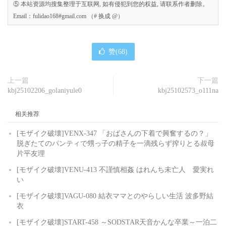
⑤ 本站资源均搜集整理于互联网, 如有侵犯到您的权益, 请联系作者删除。
Email：fulidao168#gmail.com （# 换成 @）
赞(
68
)
上一篇
下一篇
kbj25102206_golaniyule0
kbj25102573_o111na
相关推荐
[モザイク破壊]VENX-347 「おばさんの下着で興奮するの？」
脱ぎたてのパンティで甥っ子の精子を一滴残らず搾りとる叔母
片平友理
[モザイク破壊]VENU-413 不謹慎相姦 はれんち未亡人 愛実れ
い
[モザイク破壊]VAGU-080 結衣ママとのやらしい生活 波多野結
衣
[モザイク破壊]START-458 ～SODSTAR天音かんな卒業～一泊二