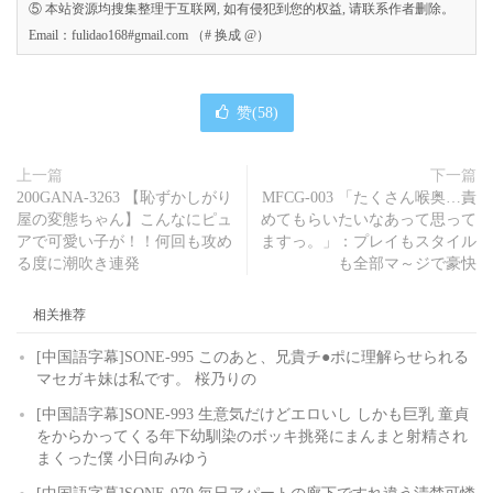
⑤ 本站资源均搜集整理于互联网, 如有侵犯到您的权益, 请联系作者删除。
Email：fulidao168#gmail.com （# 换成 @）
赞(
58
)
上一篇
下一篇
200GANA-3263 【恥ずかしがり
MFCG-003 「たくさん喉奥…責
屋の変態ちゃん】こんなにピュ
めてもらいたいなあって思って
アで可愛い子が！！何回も攻め
ますっ。」：プレイもスタイル
る度に潮吹き連発
も全部マ～ジで豪快
相关推荐
[中国語字幕]SONE-995 このあと、兄貴チ●ポに理解らせられる
マセガキ妹は私です。 桜乃りの
[中国語字幕]SONE-993 生意気だけどエロいし しかも巨乳 童貞
をからかってくる年下幼馴染のボッキ挑発にまんまと射精され
まくった僕 小日向みゆう