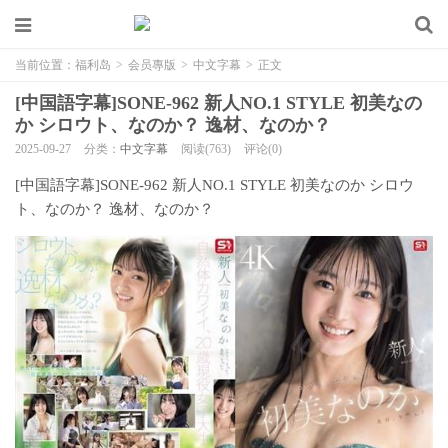
当前位置：
福利岛
>
会员專版
>
中文字幕
>
正文
[中国語字幕]SONE-962 新人NO.1 STYLE 初美なの
か シロウト、なのか？ 逸材、なのか？
2025-09-27
分类：
中文字幕
阅读(763)
评论(0)
[中国語字幕]SONE-962 新人NO.1 STYLE 初美なのか シロウ
ト、なのか？ 逸材、なのか？