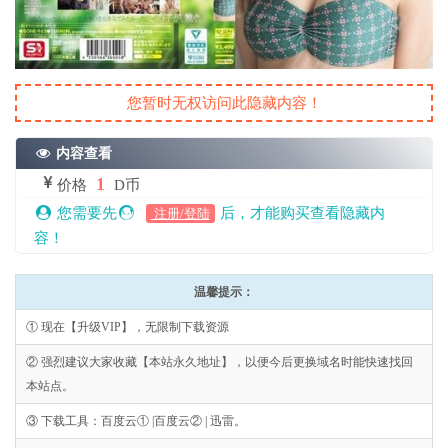
您暂时无权访问此隐藏内容！
内容查看
1
价格
D币
您需要先
后，才能购买查看隐藏内
注册/登陆
容！
温馨提示：
① 现在【升级VIP】，无限制下载资源
② 强烈建议大家收藏【本站永久地址】，以便今后更换域名时能快速找回
本站点。
③ 下载工具：百度云① |百度云② | 迅雷。